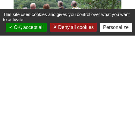
This site uses cookies and gives you control over what you want
to activate
OK, accept all
Deny all cookies
Personalize
Contacts
Commune de Saint-Hippolyte
Place de l'Hôtel de Ville
25190 Saint-Hippolyte - FRANCE