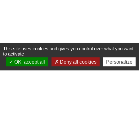
This site uses cookies and gives you control over what you want
to activate
OK, accept all
Deny all cookies
Personalize
Contacts
Commune de Saint-Hippolyte
Place de l'Hôtel de Ville
25190 Saint-Hippolyte - FRANCE
+33 3 81 96 55 74
Nous contacter par formulaire
Mentions légales
-
Politique de confidentialité
-