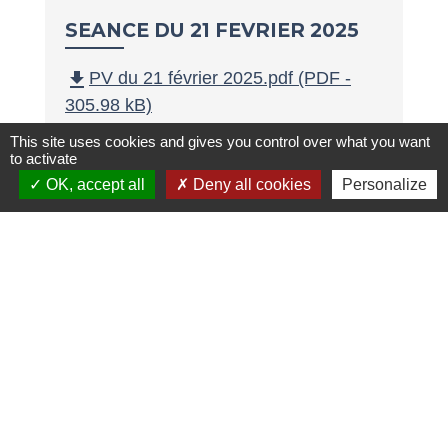
SEANCE DU 21 FEVRIER 2025
file_download
PV du 21 février 2025.pdf (PDF -
305.98 kB)
file_download
Liste des délibérations du 21 février
This site uses cookies and gives you control over what you want
2025.pdf (PDF - 37.66 kB)
to activate
OK, accept all
Deny all cookies
Personalize
SEANCE DU 24 JANVIER 2025
file_download
PV du 24 janvier 2025.pdf (PDF -
344.48 kB)
file_download
Liste des délibérations du 24 janvier
2025.pdf (PDF - 41.98 kB)