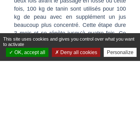
deux fois avant le passage en fosse où cette
fois, 100 kg de tanin sont utilisés pour 100
kg de peau avec en supplément un jus
beaucoup plus concentré. Cette étape dure
3 mois et se répète jusqu’à quatre fois. Ce
This site uses cookies and gives you control over what you want
long processus se termine par un séchage
to activate
de ce qui devient alors un cuir fort prêt
OK, accept all
Deny all cookies
Personalize
désormais à être travaillé par d’autres
artisans.